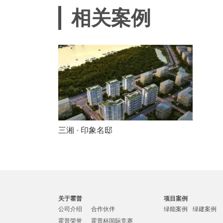
相关案例
三湘 · 印象名邸
关于霍普
项目案例
公司介绍
合作伙伴
绿能案例
绿建案例
霍普荣誉
霍普杯国际竞赛