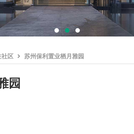
住社区
苏州保利置业栖月雅园
雅园